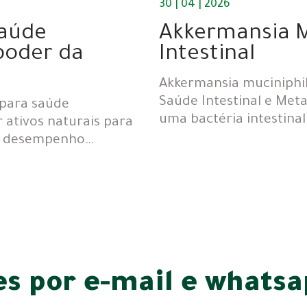
30 | 04 | 2026
saúde
Akkermansia M
poder da
Intestinal
Akkermansia muciniphil
Saúde Intestinal e Met
 para saúde
uma bactéria intestin
 ativos naturais para
 o desempenho…
s por e-mail e whats