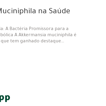
uciniphila na Saúde
a: A Bactéria Promissora para a
abólica A Akkermansia muciniphila é
al que tem ganhado destaque…
app