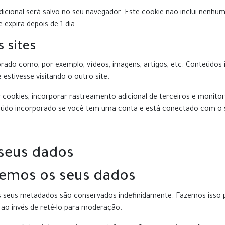
dicional será salvo no seu navegador. Este cookie não inclui nenhu
 expira depois de 1 dia.
 sites
porado como, por exemplo, vídeos, imagens, artigos, etc. Conteúdo
stivesse visitando o outro site.
r cookies, incorporar rastreamento adicional de terceiros e monit
teúdo incorporado se você tem uma conta e está conectado com o s
seus dados
emos os seus dados
s seus metadados são conservados indefinidamente. Fazemos isso p
ao invés de retê-lo para moderação.