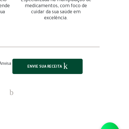
elo
Especializada na manipulação de
gende
medicamentos, com foco de
sua
cuidar da sua saúde em
excelência.
ENVIE SUA RECEITA