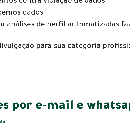
ntos contra violação de dados
ebemos dados
u análises de perfil automatizadas 
divulgação para sua categoria profissi
s por e-mail e whats
es