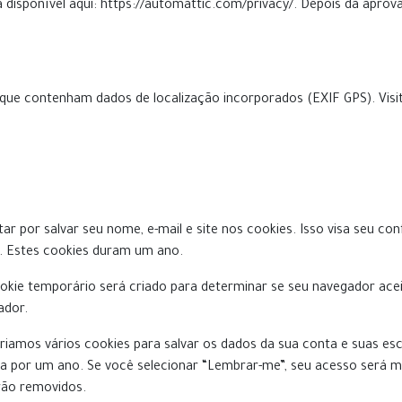
tá disponível aqui: https://automattic.com/privacy/. Depois da aprov
as que contenham dados de localização incorporados (EXIF GPS). Vis
ar por salvar seu nome, e-mail e site nos cookies. Isso visa seu co
. Estes cookies duram um ano.
okie temporário será criado para determinar se seu navegador ac
ador.
amos vários cookies para salvar os dados da sua conta e suas escol
ela por um ano. Se você selecionar “Lembrar-me”, seu acesso será 
rão removidos.