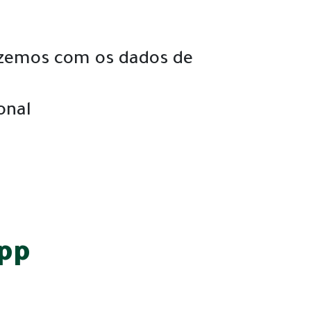
fazemos com os dados de
onal
app