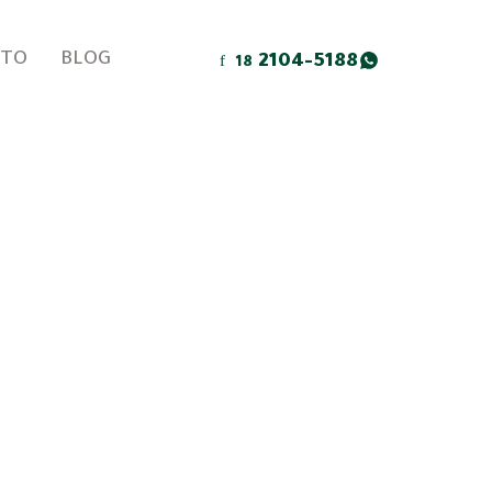
ATO
BLOG
2104-5188
18