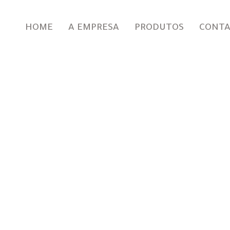
HOME
A EMPRESA
PRODUTOS
CONT
Sinergia entre Arroz
a Ficus Indica
025