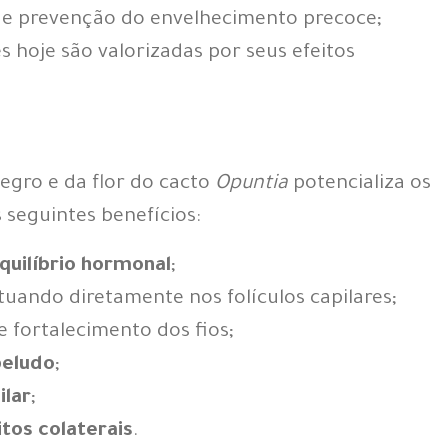
r e prevenção do envelhecimento precoce;
s hoje são valorizadas por seus efeitos
egro e da flor do cacto
Opuntia
potencializa os
 seguintes benefícios:
quilíbrio hormonal
;
atuando diretamente nos folículos capilares;
e fortalecimento dos fios;
beludo
;
ilar
;
itos colaterais
.