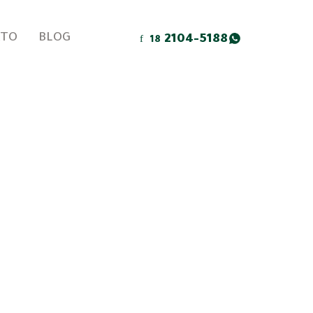
ATO
BLOG
2104-5188
18