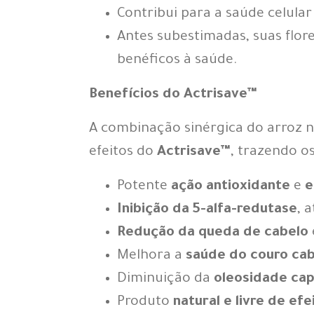
Contribui para a saúde celula
Antes subestimadas, suas flore
benéficos à saúde.
Benefícios do Actrisave™
A combinação sinérgica do arroz n
efeitos do
Actrisave™
, trazendo os
Potente
ação antioxidante
e
e
Inibição da 5-alfa-redutase
, 
Redução da queda de cabelo
Melhora a
saúde do couro ca
Diminuição da
oleosidade cap
Produto
natural e livre de efe