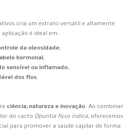
tivos cria um extrato versátil e altamente
 aplicação é ideal em:
ontrole da oleosidade
;
abelo hormonal
;
o sensível ou inflamado
;
ável dos fios
.
tre
ciência, natureza e inovação
. Ao combinar
flor do cacto
Opuntia ficus indica
, oferecemos
cial para promover a saúde capilar de forma