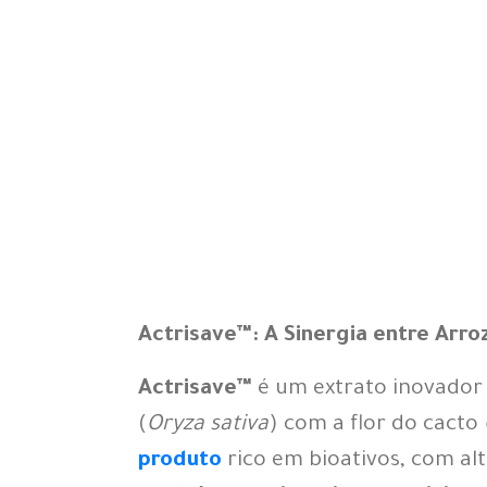
Actrisave™: A Sinergia entre Arro
Actrisave™
é um extrato inovador 
(
Oryza sativa
) com a flor do cacto
produto
rico em bioativos, com a