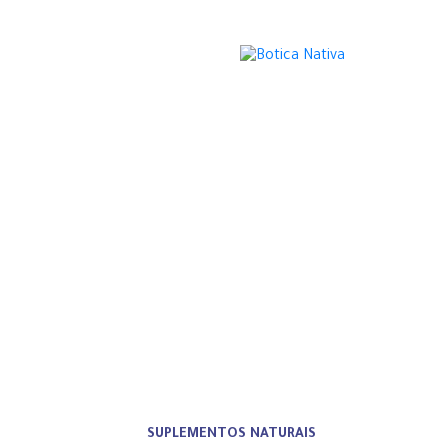
Actrisave™: A 
Negro e Opunti
24 | 04 | 2
SUPLEMENTOS NATURAIS