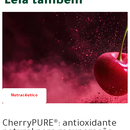
Leia também
Nutracêutico
09 | 07 | 2026
CherryPURE®: antioxidante