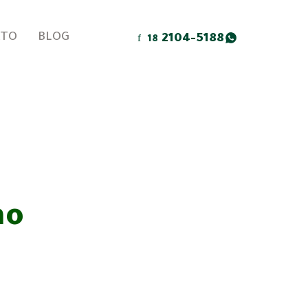
ATO
BLOG
2104-5188
18
mo