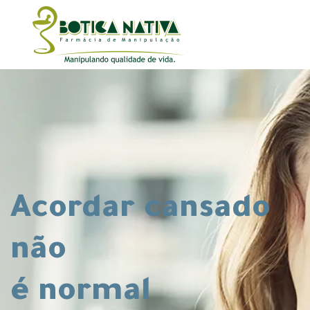
Acordar cansado
não
é normal