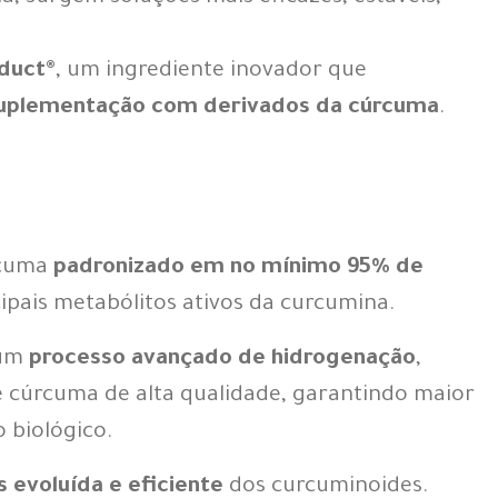
duct®
, um ingrediente inovador que
uplementação com derivados da cúrcuma
.
rcuma
padronizado em no mínimo 95% de
cipais metabólitos ativos da curcumina.
 um
processo avançado de hidrogenação
,
de cúrcuma de alta qualidade, garantindo maior
 biológico.
s evoluída e eficiente
dos curcuminoides.