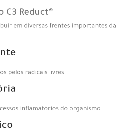
do C3 Reduct®
ibuir em diversas frentes importantes da
ante
 pelos radicais livres.
ória
ocessos inflamatórios do organismo.
ico