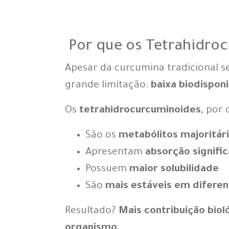
Por que os Tetrahidro
Apesar da curcumina tradicional 
grande limitação:
baixa biodisponi
Os
tetrahidrocurcuminoides
, por 
São os
metabólitos majoritár
Apresentam
absorção signifi
Possuem
maior solubilidade
São
mais estáveis em diferen
Resultado?
Mais contribuição bio
organismo.