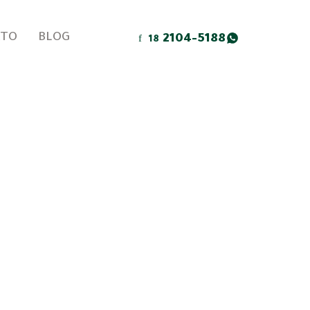
ATO
BLOG
2104-5188
18