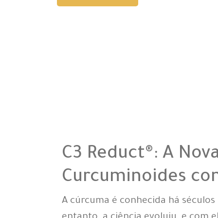
C3 Reduct®: A Nov
Curcuminoides com
A cúrcuma é conhecida há séculos 
entanto, a ciência evoluiu, e com e