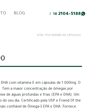
ATO
BLOG
2104-5188
18
VITAL FISH 1000MG 60 CÁPSULAS
90
e DHA com vitamina E em cápsulas de 1.000mg. O
gio. Tem a maior concentração de ômegas por
ixe de águas profundas e frias (EPA e DHA). Um
o do seu dia. Certificado pela USP e Friend Of the
 mais confiável de Ômega-3 EPA e DHA. Fornece