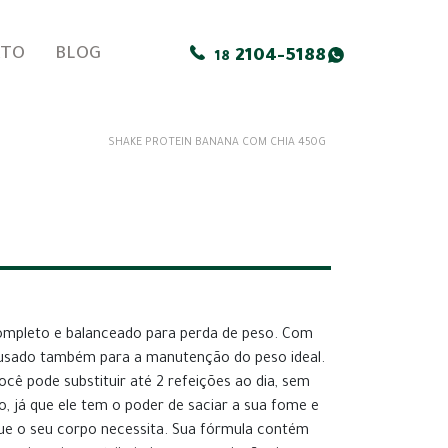
ATO
BLOG
2104-5188
18
SHAKE PROTEIN BANANA COM CHIA 450G
ompleto e balanceado para perda de peso. Com
r usado também para a manutenção do peso ideal.
cê pode substituir até 2 refeições ao dia, sem
o, já que ele tem o poder de saciar a sua fome e
que o seu corpo necessita. Sua fórmula contém