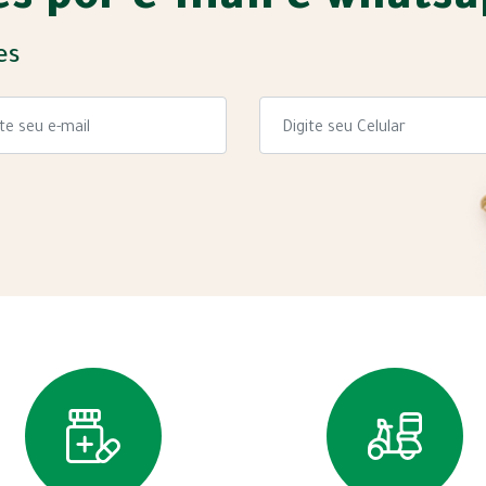
s por e-mail e whats
es