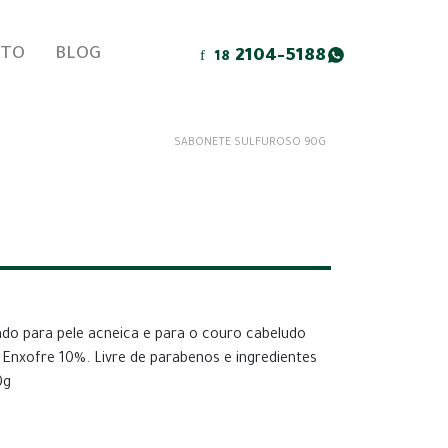
ATO
BLOG
2104-5188
18
SABONETE SULFUROSO 90G
0
 para pele acneica e para o couro cabeludo
 Enxofre 10%. Livre de parabenos e ingredientes
0g