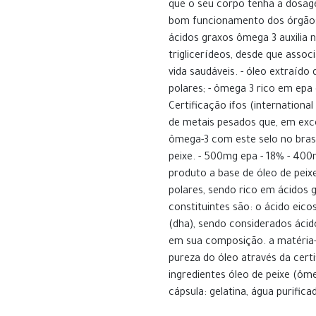
que o seu corpo tenha a dosag
bom funcionamento dos órgãos v
ácidos graxos ômega 3 auxilia 
triglicerídeos, desde que assoc
vida saudáveis. - óleo extraído
polares; - ômega 3 rico em epa
Certificação ifos (internationa
de metais pesados que, em exce
ômega-3 com este selo no brasil
peixe. - 500mg epa - 18% - 40
produto a base de óleo de peix
polares, sendo rico em ácidos g
constituintes são: o ácido eic
(dha), sendo considerados ácid
em sua composição. a matéria-p
pureza do óleo através da certif
ingredientes óleo de peixe (ôme
cápsula: gelatina, água purific