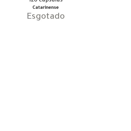
120 cápsulas
Catarinense
Esgotado