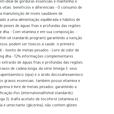
em ideal de gorduras essenciais e mantenha o
itais. benefícios e diferenciais - O consumo de
na manutenção de níveis saudáveis de
iado a uma alimentação equilibrada e hábitos de
 de peixes de águas frias e profundas das regiões
 e dha; - Com vitamina e em sua composição. -
l fish oil standards program) garantindo a isenção
sso, podem ser tóxicos à saúde. o primeiro
; - Isento de metais pesados - Livre de odor de
0mg dha - 12% informações complementares
e extraído de águas frias e profundas das regiões
raxos de cadeia longa, da série ômega 3. seus
osapentaenóico (epa) e o ácido docosahexaenóico
os graxos essenciais. também possui vitamina e
rima é livre de metais pesados, garantindo a
icação ifos (internationalfishoil standards)
ga 3), d-alfa acetato de tocoferol (vitamina e).
ada e umectante (glicerina), não contém glúten.