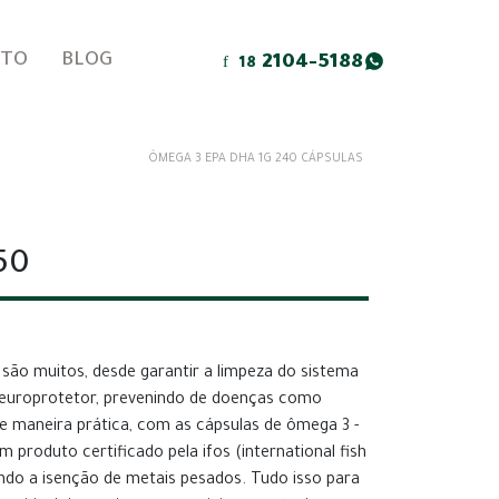
ATO
BLOG
2104-5188
18
ÔMEGA 3 EPA DHA 1G 240 CÁPSULAS
50
 são muitos, desde garantir a limpeza do sistema
neuroprotetor, prevenindo de doenças como
de maneira prática, com as cápsulas de ômega 3 -
 produto certificado pela ifos (international fish
indo a isenção de metais pesados. Tudo isso para