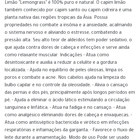
Limão "Lemongrass" é 100% puro e natural. O capim limão
também conhecido por capim santo ou capim cidreira é uma
planta nativa das regiões tropicais da Ásia. Possui
propriedades no combate a insônia e a ansiedade, acalmando
o sistema nervoso e aliviando o estresse, combatendo a
pressão alta. Seu alto teor de aldeídos tem poder sedativo, o
que ajuda contra dores de cabeça e infecções e serve ainda
como relaxante muscular. Indicações - Atua como
desintoxicante e auxilia a reduzir a celulite e a gordura
localizada; - Ajuda no equilíbrio de peles oleosas, limpa os
poros e combate a acne. Nos cabelos ajuda na limpeza do
bulbo capilar e no controle da oleosidade; - Alivia o cansaço
das pernas e dos pés, principalmente após longos períodos em
pé; - Ajuda a eliminar o ácido lático estimulando a circulação
sanguínea e linfática; - Atua na fadiga e no cansaço; - Atua
como analgésico eliminando dores de cabeça e enxaquecas; -
Atua como antisséptico bactericida e virótico em infecções
respiratórias e inflamações da garganta; - Favorece o fluxo de
leite durante a amamentação. Modo de uso Pode ser usado