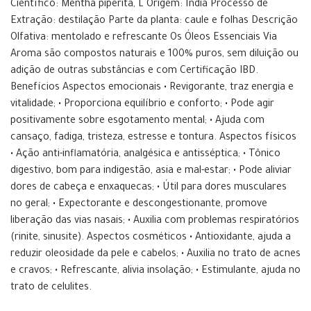
Científico: Mentha piperita, L Origem: Índia Processo de
Extração: destilação Parte da planta: caule e folhas Descrição
Olfativa: mentolado e refrescante Os Óleos Essenciais Via
Aroma são compostos naturais e 100% puros, sem diluição ou
adição de outras substâncias e com Certificação IBD.
Benefícios Aspectos emocionais • Revigorante, traz energia e
vitalidade; • Proporciona equilíbrio e conforto; • Pode agir
positivamente sobre esgotamento mental; • Ajuda com
cansaço, fadiga, tristeza, estresse e tontura. Aspectos físicos
• Ação anti-inflamatória, analgésica e antisséptica; • Tônico
digestivo, bom para indigestão, asia e mal-estar; • Pode aliviar
dores de cabeça e enxaquecas; • Útil para dores musculares
no geral; • Expectorante e descongestionante, promove
liberação das vias nasais; • Auxilia com problemas respiratórios
(rinite, sinusite). Aspectos cosméticos • Antioxidante, ajuda a
reduzir oleosidade da pele e cabelos; • Auxilia no trato de acnes
e cravos; • Refrescante, alivia insolação; • Estimulante, ajuda no
trato de celulites.