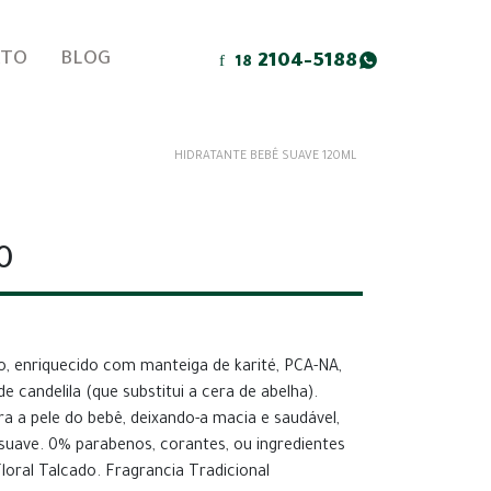
ATO
BLOG
2104-5188
18
HIDRATANTE BEBÊ SUAVE 120ML
0
vo, enriquecido com manteiga de karité, PCA-NA,
de candelila (que substitui a cera de abelha).
a a pele do bebê, deixando-a macia e saudável,
uave. 0% parabenos, corantes, ou ingredientes
loral Talcado. Fragrancia Tradicional