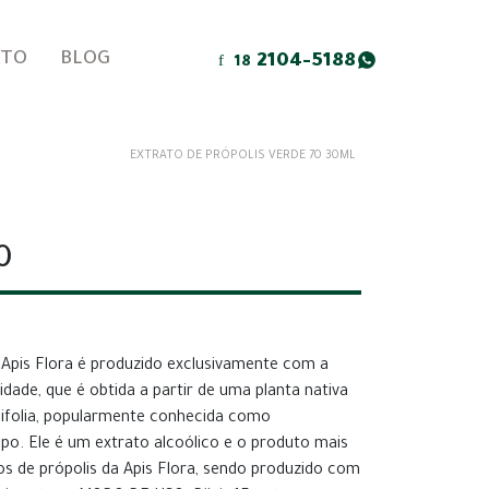
ATO
BLOG
2104-5188
18
EXTRATO DE PRÓPOLIS VERDE 70 30ML
0
 Apis Flora é produzido exclusivamente com a
idade, que é obtida a partir de uma planta nativa
ulifolia, popularmente conhecida como
o. Ele é um extrato alcoólico e o produto mais
os de própolis da Apis Flora, sendo produzido com