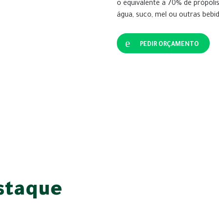
o equivalente a 70% de própoli
água, suco, mel ou outras bebid
PEDIR ORÇAMENTO
staque