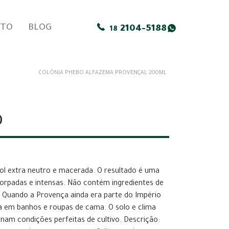
ATO
BLOG
2104-5188
18
COLÔNIA PHEBO ALFAZEMA PROVENÇAL 200ML
0
ol extra neutro e macerada. O resultado é uma
orpadas e intensas. Não contém ingredientes de
. Quando a Provença ainda era parte do Império
da em banhos e roupas de cama. O solo e clima
am condições perfeitas de cultivo. Descrição: