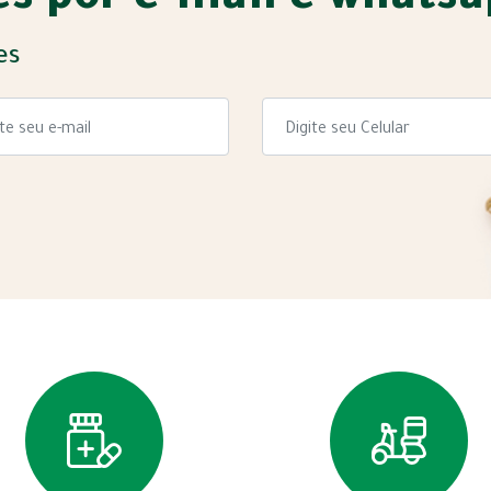
s por e-mail e whats
es